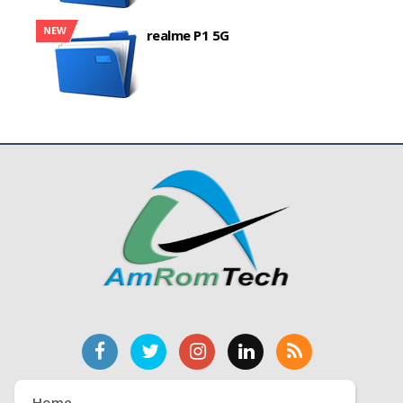
NEW
realme P1 5G
Home