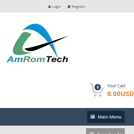
Login
Register
Your Cart:
0
0.00USD
Main
Main Menu
Menu